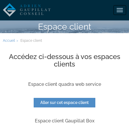
Tog
navi
Espace client
Accueil
Espace client
Accédez ci-dessous à vos espaces
clients
Espace client quadra web service
Aller sur cet espace client
Espace client Gaupillat Box